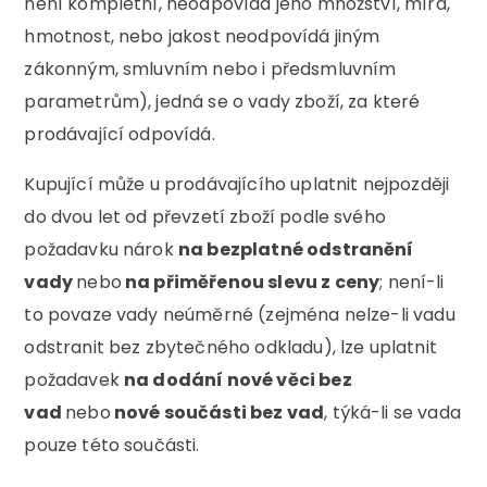
není kompletní, neodpovídá jeho množství, míra,
hmotnost, nebo jakost neodpovídá jiným
zákonným, smluvním nebo i předsmluvním
parametrům), jedná se o vady zboží, za které
prodávající odpovídá.
Kupující může u prodávajícího uplatnit nejpozději
do dvou let od převzetí zboží podle svého
požadavku nárok
na bezplatné odstranění
vady
nebo
na přiměřenou slevu z ceny
; není-li
to povaze vady neúměrné (zejména nelze-li vadu
odstranit bez zbytečného odkladu), lze uplatnit
požadavek
na dodání nové věci bez
vad
nebo
nové součásti bez vad
, týká-li se vada
pouze této součásti.