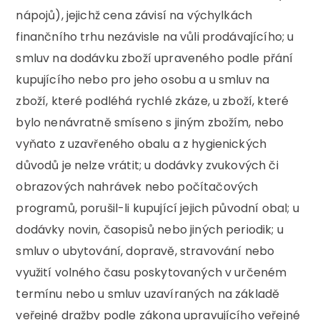
nápojů), jejichž cena závisí na výchylkách
finančního trhu nezávisle na vůli prodávajícího; u
smluv na dodávku zboží upraveného podle přání
kupujícího nebo pro jeho osobu a u smluv na
zboží, které podléhá rychlé zkáze, u zboží, které
bylo nenávratně smíseno s jiným zbožím, nebo
vyňato z uzavřeného obalu a z hygienických
důvodů je nelze vrátit; u dodávky zvukových či
obrazových nahrávek nebo počítačových
programů, porušil-li kupující jejich původní obal; u
dodávky novin, časopisů nebo jiných periodik; u
smluv o ubytování, dopravě, stravování nebo
využití volného času poskytovaných v určeném
termínu nebo u smluv uzavíraných na základě
veřejné dražby podle zákona upravujícího veřejné