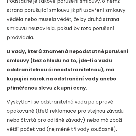
Podstatné je takové porušení smlouvy, o němž
strana porušující smlouvu již při uzavření smlouvy
věděla nebo musela vědět, že by druhá strana
smlouvu neuzavřela, pokud by toto porušení
předvídala.
U vady, která znamená nepodstatné porušení
smlouvy (bez ohledu na to, jde-li o vadu
odstranitelnou či neodstranitelnou), má
kupující nárok na odstranění vady anebo
přiměřenou slevu z kupní ceny.
Vyskytla-li se odstranitelná vada po opravě
opakovaně (třetí reklamace pro stejnou závadu
nebo čtvrtá pro odlišné závady) nebo má zboží
větší počet vad (nejméně tři vady současně),