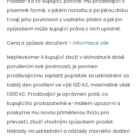
Požádá-li o to kupující, potvrdí mu prodávající v
písemné formě, v jakém rozsahu a po jakou dobu
trvají jeho povinnosti z vadného plnění a jakým
způsobem může kupující práva z nich uplatnit.
Cena a způsob doručení –
informace zde
Nepřevezme-li kupující zboží v dohodnuté době
porušením své povinnosti, je povinen
prodávajícímu zaplatit poplatek za uskladnění za
každý den prodlení ve výši 100 Kč, maximálně však
1000 Kč. Prodávající je oprávněn poté, co
kupujícího prokazatelně e-mailem upozorní a
poskytne mu novou přiměřenou lhůtu pro
převzetí, zboží vhodným způsobem prodat.
Náklady na uskladnění a náklady marného dodání