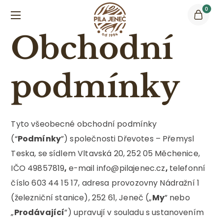
0
Obchodní
podmínky
Tyto všeobecné obchodní podmínky
(“
Podmínky
”) společnosti Dřevotes – Přemysl
Teska, se sídlem Vltavská 20, 252 05 Měchenice,
IČO 49857819
,
e-mail info@pilajenec.cz
,
telefonní
číslo 603 44 15 17, adresa provozovny Nádražní 1
(železniční stanice), 252 61, Jeneč („
My
” nebo
„
Prodávající
”) upravují v souladu s ustanovením