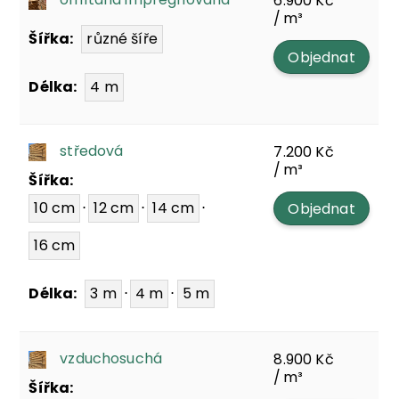
6.900
Kč
/ m³
Šířka:
různé šíře
Objednat
Délka:
4 m
středová
7.200
Kč
/ m³
Šířka:
10 cm
⋅
12 cm
⋅
14 cm
⋅
Objednat
16 cm
Délka:
3 m
⋅
4 m
⋅
5 m
vzduchosuchá
8.900
Kč
/ m³
Šířka: