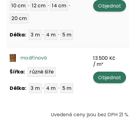
10 cm
⋅
12 cm
⋅
14 cm
⋅
Objednat
20 cm
Délka:
3 m
⋅
4 m
⋅
5 m
modřínová
13.500
Kč
/ m³
Šířka:
různé šíře
Objednat
Délka:
3 m
⋅
4 m
⋅
5 m
Uvedené ceny jsou bez DPH 21 %.