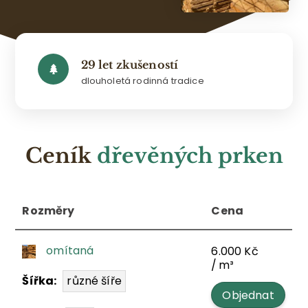
29 let zkušeností
dlouholetá rodinná tradice
Ceník
dřevěných prken
Rozměry
Rozměry
Cena
Cena
omítaná
6.000
Kč
/ m³
Šířka:
různé šíře
Objednat