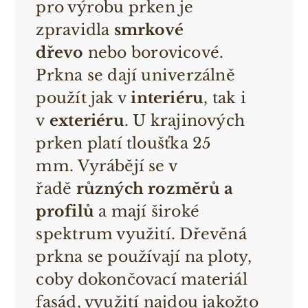
pro výrobu prken je
zpravidla
smrkové
dřevo
nebo borovicové.
Prkna se dají univerzálně
použít jak v
interiéru
, tak i
v
exteriéru
.
U krajinových
prken platí tloušťka 25
mm.
Vyrábějí se v
řadě
různých rozměrů a
profilů
a m
ají
široké
spektrum využití
. Dřevěná
prkna se používají na ploty,
coby dokončovací materiál
fasád, využití najdou jakožto