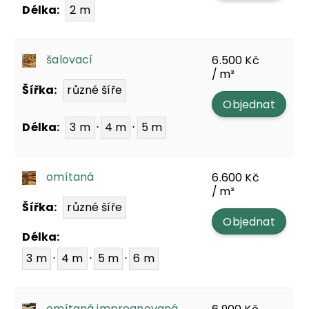
Délka:
2 m
šalovací
6.500
Kč
/ m³
Šířka:
různé šíře
Objednat
Délka:
3 m
⋅
4 m
⋅
5 m
omítaná
6.600
Kč
/ m³
Šířka:
různé šíře
Objednat
Délka:
3 m
⋅
4 m
⋅
5 m
⋅
6 m
omítaná impregnovaná