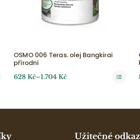
OSMO 006 Teras. olej Bangkirai
přírodní
628
Kč
–
1.704
Kč
íky
Užitečné odka