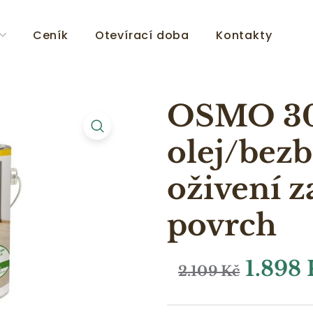
Ceník
Otevírací doba
Kontakty
OSMO 30
olej/bez
oživení z
povrch
1.898
2.109
Kč