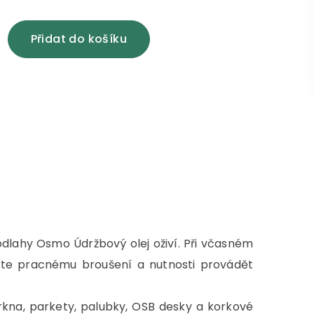
Přidat do košíku
odlahy Osmo Údržbový olej oživí. Při včasném
íte pracnému broušení a nutnosti provádět
rkna, parkety, palubky, OSB desky a korkové