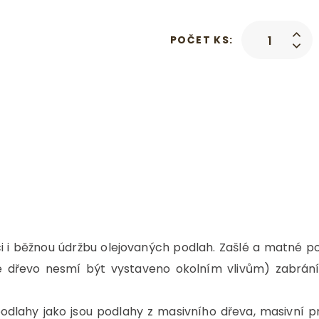
POČET KS:
i i běžnou údržbu olejovaných podlah. Zašlé a matné p
é dřevo nesmí být vystaveno okolním vlivům) zabrán
dlahy jako jsou podlahy z masivního dřeva, masivní p