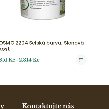
OSMO 2204 Selská barva, Slonová
kost
851
Kč
–
2.314
Kč
zy
Kontaktujte nás