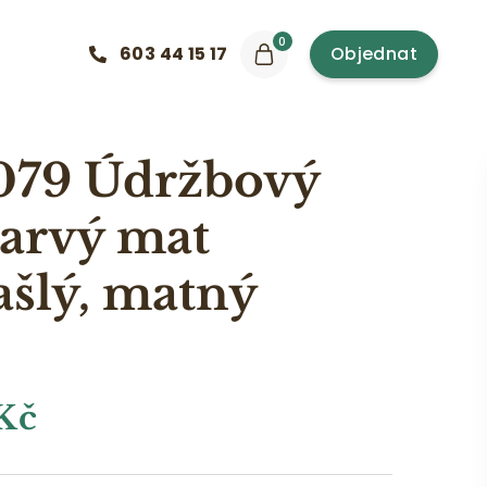
0
603 44 15 17
Objednat
79 Údržbový
barvý mat
ašlý, matný
Kč