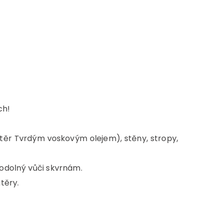
ch!
těr Tvrdým voskovým olejem), stěny, stropy,
e odolný vůči skvrnám.
těry.