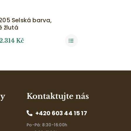
05 Selská barva,
 žlutá
2.314
Kč
zy
Kontaktujte nás
+420 603 44 15 17
Po-Pá: 8:30-16:00h