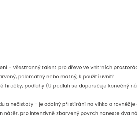
ní – všestranný talent pro dřevo ve vnitřních prostorá
rvený, polomatný nebo matný, k použití uvnitř
é hračky, podlahy (U podlah se doporučuje konečný ná
 a nečistoty – je odolný při stírání na vlhko a rovněž j
n nátěr, pro intenzivně zbarvený povrch naneste dva ná