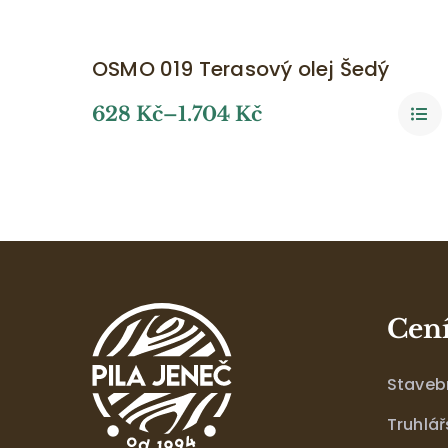
OSMO 019 Terasový olej Šedý
628
Kč
–
1.704
Kč
Cen
Stavebn
Truhlář