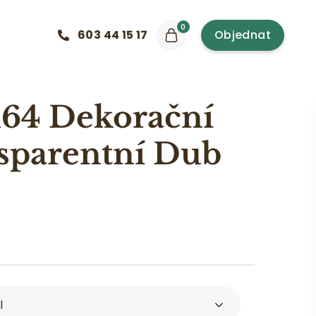
0
603 44 15 17
Objednat
64 Dekorační
nsparentní Dub