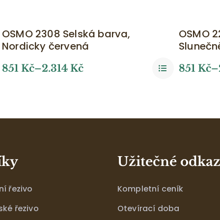
OSMO 2308 Selská barva,
OSMO 22
Nordicky červená
Slunečně
851
Kč
–
2.314
Kč
851
Kč
–
íky
Užitečné odka
í řezivo
Kompletní ceník
ské řezivo
Otevírací doba