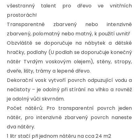
všestranný talent pro dřevo ve vnitřních
prostorách!
Transparentně zbarvený nebo intenzivně
zbarvený, polomatný nebo matný, k použití uvnitř
Obzvláště se doporučuje na nábytek a dětské
hračky, podlahy (U podlah se doporučuje konečný
nátěr Tvrdým voskovým olejem), stěny, stropy,
dveře, lišty, trámy a lepené dřevo.
Dekorační vosk vytvoří povrch odpuzující vodu a
nečistoty – je odolný při stírání na vlhko a rovněž
je odolný vůči skvrnám.
Počet nátěrů: Pro transparentní povrch jeden
nátěr, pro intenzivně zbarvený povrch naneste
dva nátěry.
1 litr stačí při jednom nátěru na cca 24 m2