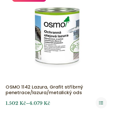
OSMO 1142 Lazura, Grafit stříbrný
penetrace/lazura/metalický ods
1.502
Kč
–
4.079
Kč