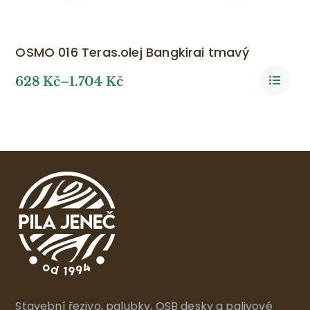
OSMO 016 Teras.olej Bangkirai tmavý
628
Kč
–
1.704
Kč
Stavební řezivo, palubky, OSB desky a palivové