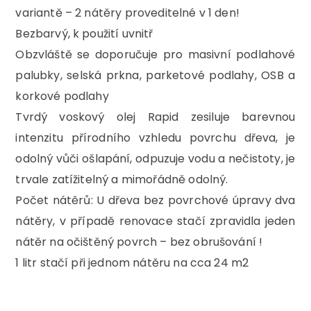
variantě – 2 nátěry proveditelné v 1 den!
Bezbarvý, k použití uvnitř
Obzvláště se doporučuje pro masivní podlahové
palubky, selská prkna, parketové podlahy, OSB a
korkové podlahy
Tvrdý voskový olej Rapid zesiluje barevnou
intenzitu přírodního vzhledu povrchu dřeva, je
odolný vůči ošlapání, odpuzuje vodu a nečistoty, je
trvale zatížitelný a mimořádně odolný.
Počet nátěrů: U dřeva bez povrchové úpravy dva
nátěry, v případě renovace stačí zpravidla jeden
nátěr na očištěný povrch – bez obrušování !
1 litr stačí při jednom nátěru na cca 24 m2