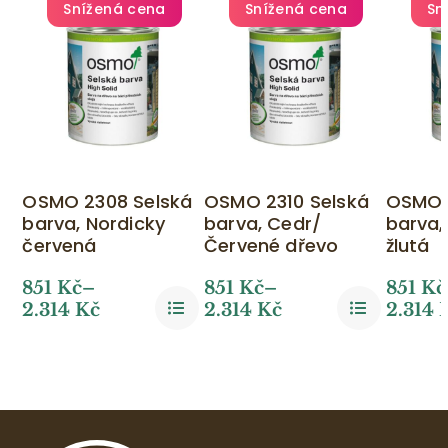
Snížená cena
Snížená cena
Sn
OSMO 2308 Selská
OSMO 2310 Selská
OSMO 
barva, Nordicky
barva, Cedr/
barva,
červená
Červené dřevo
žlutá
851
Kč
–
851
Kč
–
851
Kč
2.314
Kč
2.314
Kč
2.314