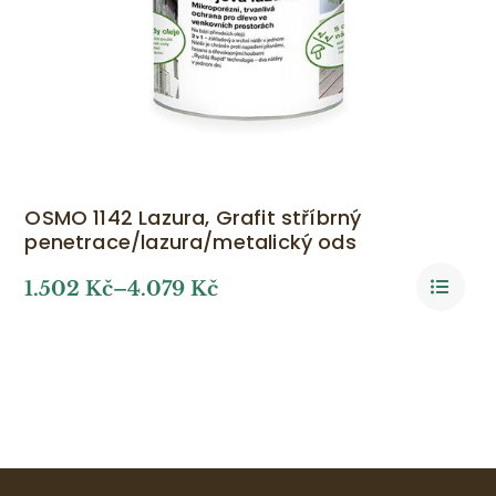
OSMO 1142 Lazura, Grafit stříbrný
penetrace/lazura/metalický ods
1.502
Kč
–
4.079
Kč