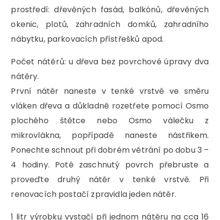
prostředí: dřevěných fasád, balkónů, dřevěných
okenic, plotů, zahradních domků, zahradního
nábytku, parkovacích přístřešků apod.
Počet nátěrů: u dřeva bez povrchové úpravy dva
nátěry.
První nátěr naneste v tenké vrstvě ve směru
vláken dřeva a důkladně rozetřete pomocí Osmo
plochého štětce nebo Osmo válečku z
mikrovlákna, popřípadě naneste nástřikem.
Ponechte schnout při dobrém větrání po dobu 3 –
4 hodiny. Poté zaschnutý povrch přebruste a
proveďte druhý nátěr v tenké vrstvě. Při
renovacích postačí zpravidla jeden nátěr.
1 litr výrobku vystačí při jednom nátěru na cca 16