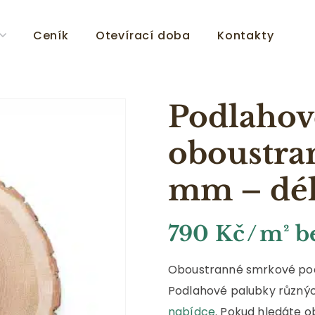
Ceník
Otevírací doba
Kontakty
Podlahov
oboustra
mm – dél
790
Kč
/ m² 
Oboustranné smrkové podla
Podlahové palubky různýc
nabídce
. Pokud hledáte o