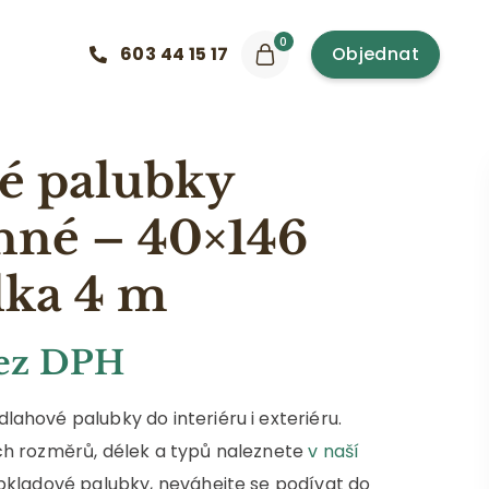
0
603 44 15 17
Objednat
é palubky
nné – 40×146
ka 4 m
bez DPH
hové palubky do interiéru i exteriéru.
h rozměrů, délek a typů naleznete
v naší
bkladové palubky, neváhejte se podívat do