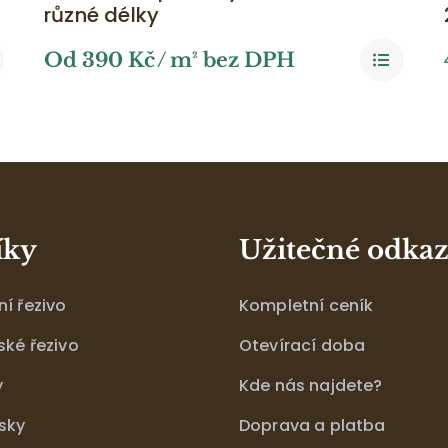
různé délky
Od
390
Kč
/ m² bez DPH
íky
Užitečné odka
í řezivo
Kompletní ceník
ské řezivo
Otevírací doba
y
Kde nás najdete?
sky
Doprava a platba