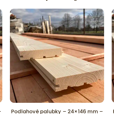
–
Podlahové palubky – 24×146 mm –