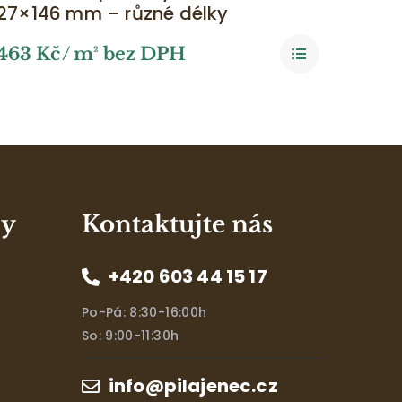
27×146 mm – různé délky
463
Kč
/ m² bez DPH
zy
Kontaktujte nás
+420 603 44 15 17
Po-Pá: 8:30-16:00h
So: 9:00-11:30h
info@pilajenec.cz