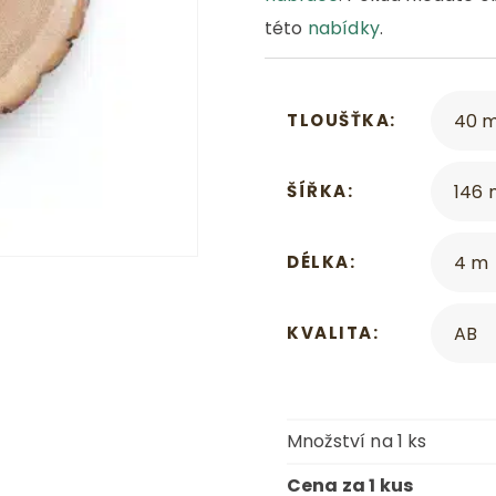
této
nabídky
.
TLOUŠŤKA
ŠÍŘKA
DÉLKA
KVALITA
Množství na 1 ks
Cena za 1 kus