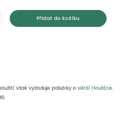
Přidat do košíku
použití však vyžaduje palubky o
větší tloušťce
.
96.