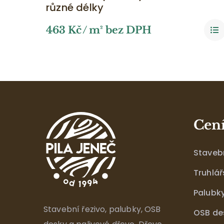
různé délky
463
Kč
/ m² bez DPH
Cen
Stavebn
Truhlář
Palubk
Stavební řezivo, palubky, OSB
OSB de