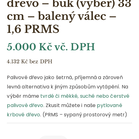
dřevo – buk (výběr) 33
cm – balený válec –
1,6 PRMS
5.000 Kč vč. DPH
4.132
Kč
bez DPH
Palivové dřevo jako šetrná, příjemná a zároveň
levná alternativa k jiným způsobům vytápění. Na
výběr máme
tvrdé či měkké, suché nebo čerstvé
palivové dřevo
. Zkusit můžete i naše
pytlované
krbové dřevo
. (PRMS – sypaný prostorový metr)