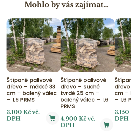
Mohlo by vás zajímat…
Štípané palivové
Štípané palivové
Štípan
dřevo – měkké 33
dřevo – suché
dřevo
cm – balený válec
tvrdé 25 cm –
cm – b
– 1,6 PRMS
balený válec – 1,6
– 1,6 
PRMS
3.100 Kč vč.
3.150 
DPH
4.900 Kč vč.
DPH
DPH