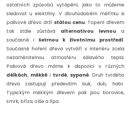
ostatních způsobů vytápění, jako to můžeme
sledovat u elektřiny. V dlouhodobém měřítku si
palivové dřevo drží
stálou cenu
. Topení dřevem
tak stále zůstává
alternativou levnou
a
současně i
šetrnou k životnímu prostředí
.
Současně hoření dřeva vytváří v interiéru zcela
nezaměnitelnou atmosféru sálavého tepla.
Palivové dřevo máme k dispozici v různých
délkách
,
měkké
i
tvrdé
,
sypané
. Druh tvrdého
dřeva zastupují především buk, dub, habr.
Typickým měkkým dřevem pak jsou borovice,
smrk, bříza, olše a lípa.