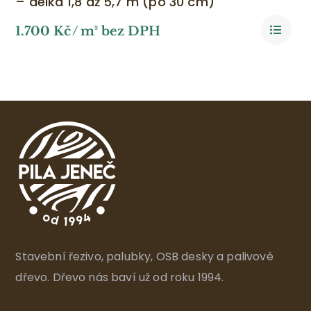
– délka 1,8 až 5,7 m (po 30 cm)
1.700
Kč
/ m² bez DPH
Stavební řezivo, palubky, OSB desky a palivové
dřevo. Dřevo nás baví už od roku 1994.