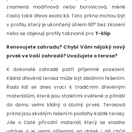
znamená modřínová nebo borovicová, méně
často také dřeva exotická. Tato prkna mohou být
v profilu, který je ukončený úhlem 90° bez zkosení
nebo se objevují profily takzvaně pro
T-klip
.
Renovujete zahradu? Chybí Vám nějaký nový
prvek ve Vaší zahradě? Uvažujete o terase?
K dokonalé zahradě patří příjemné posezení.
Klidná dřevěná terasa může být ideálním řešením.
Řada lidí se dnes vrací k tradičním dřevěným
materiálům, které jsou staletími ověřené a přináší
do domu velmi klidný a útulný prvek. Terasová
prkna jsou skvělým řešením podlahy každé terasy.
Jde o čistě přírodní materiál, který se snadno
udržuje a je velmi příjemný na dotek i při chůzi