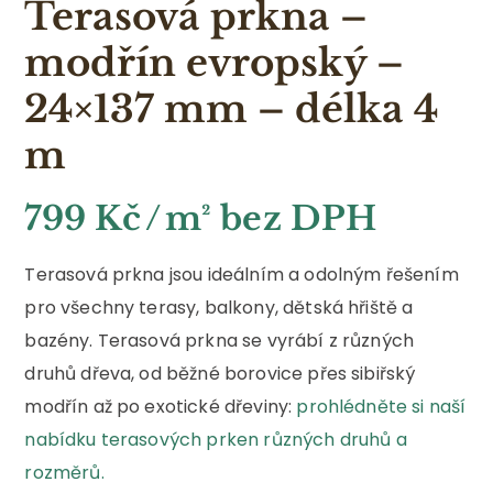
Terasová prkna –
modřín evropský –
24×137 mm – délka 4
m
799
Kč
/ m² bez DPH
Terasová prkna jsou ideálním a odolným řešením
pro všechny terasy, balkony, dětská hřiště a
bazény. Terasová prkna se vyrábí z různých
druhů dřeva, od běžné borovice přes sibiřský
modřín až po exotické dřeviny:
prohlédněte si naší
nabídku terasových prken různých druhů a
rozměrů.