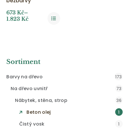
bezbarvý
673
Kč
–
1.823
Kč
Sortiment
Barvy na dřevo
173
Na dřevo uvnitř
73
Nábytek, stěna, strop
36
Beton olej
1
Čistý vosk
1