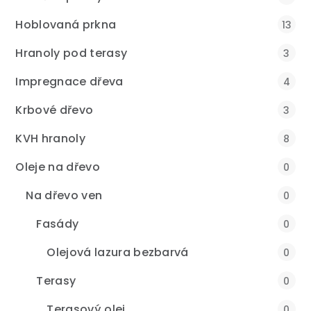
Hoblovaná prkna
13
Hranoly pod terasy
3
Impregnace dřeva
4
Krbové dřevo
3
KVH hranoly
8
Oleje na dřevo
0
Na dřevo ven
0
Fasády
0
Olejová lazura bezbarvá
0
Terasy
0
Terasový olej
0