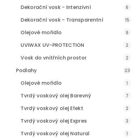
Dekorační vosk - Intenzivní
6
Dekorační vosk - Transparentní
15
Olejové mořidlo
9
UVIWAX UV-PROTECTION
2
Vosk do vnitřních prostor
2
Podlahy
23
Olejové mořidlo
1
Tvrdý voskový olej Barevný
7
Tvrdý voskový olej Efekt
2
Tvrdý voskový olej Expres
3
Tvrdý voskový olej Natural
1