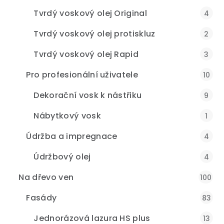
Tvrdý voskový olej Original
4
Tvrdý voskový olej protiskluz
2
Tvrdý voskový olej Rapid
3
Pro profesionální uživatele
10
Dekorační vosk k nástřiku
9
Nábytkový vosk
1
Údržba a impregnace
4
Údržbový olej
4
Na dřevo ven
100
Fasády
83
Jednorázová lazura HS plus
13