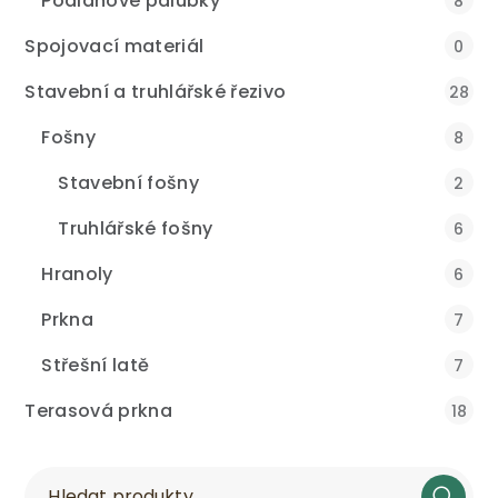
Podlahové palubky
8
Spojovací materiál
0
Stavební a truhlářské řezivo
28
Fošny
8
Stavební fošny
2
Truhlářské fošny
6
Hranoly
6
Prkna
7
Střešní latě
7
Terasová prkna
18