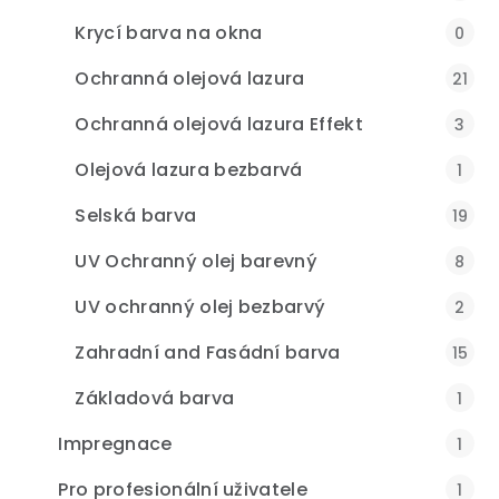
Krycí barva na okna
0
Ochranná olejová lazura
21
Ochranná olejová lazura Effekt
3
Olejová lazura bezbarvá
1
Selská barva
19
UV Ochranný olej barevný
8
UV ochranný olej bezbarvý
2
Zahradní and Fasádní barva
15
Základová barva
1
Impregnace
1
Pro profesionální uživatele
1