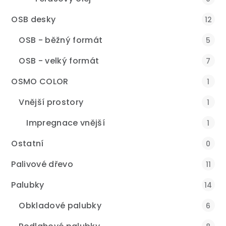
OSB desky
12
OSB - běžný formát
5
OSB - velký formát
7
OSMO COLOR
1
Vnější prostory
1
Impregnace vnější
1
Ostatní
0
Palivové dřevo
11
Palubky
14
Obkladové palubky
6