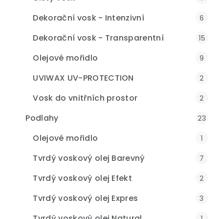
Dekorační vosk - Intenzivní
6
Dekorační vosk - Transparentní
15
Olejové mořidlo
9
UVIWAX UV-PROTECTION
2
Vosk do vnitřních prostor
2
Podlahy
23
Olejové mořidlo
1
Tvrdý voskový olej Barevný
7
Tvrdý voskový olej Efekt
2
Tvrdý voskový olej Expres
3
Tvrdý voskový olej Natural
1