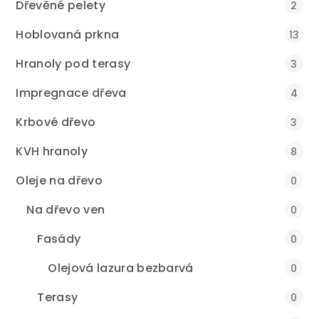
Dřevěné pelety
2
Hoblovaná prkna
13
Hranoly pod terasy
3
Impregnace dřeva
4
Krbové dřevo
3
KVH hranoly
8
Oleje na dřevo
0
Na dřevo ven
0
Fasády
0
Olejová lazura bezbarvá
0
Terasy
0