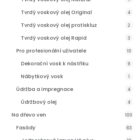
Tvrdý voskový olej Original
4
Tvrdý voskový olej protiskluz
2
Tvrdý voskový olej Rapid
3
Pro profesionální uživatele
10
Dekorační vosk k nástřiku
9
Nábytkový vosk
1
Údržba a impregnace
4
Údržbový olej
4
Na dřevo ven
100
Fasády
83