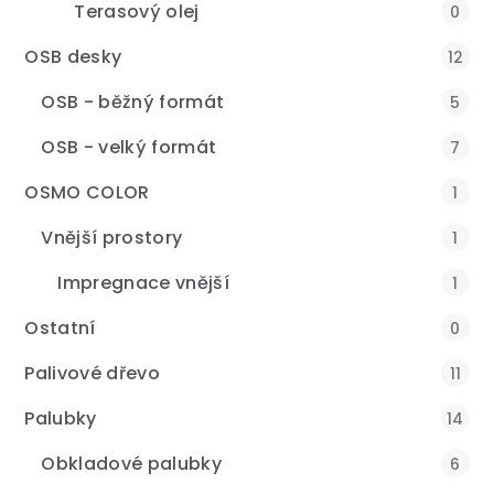
Terasový olej
0
OSB desky
12
OSB - běžný formát
5
OSB - velký formát
7
OSMO COLOR
1
Vnější prostory
1
Impregnace vnější
1
Ostatní
0
Palivové dřevo
11
Palubky
14
Obkladové palubky
6