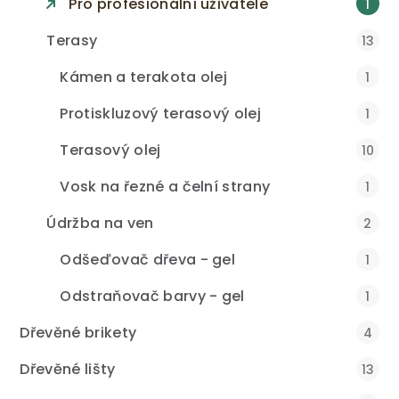
Pro profesionální uživatele
1
Terasy
13
Kámen a terakota olej
1
Protiskluzový terasový olej
1
Terasový olej
10
Vosk na řezné a čelní strany
1
Údržba na ven
2
Odšeďovač dřeva - gel
1
Odstraňovač barvy - gel
1
Dřevěné brikety
4
Dřevěné lišty
13