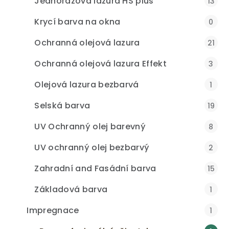
Jednorázová lazura HS plus
13
Krycí barva na okna
0
Ochranná olejová lazura
21
Ochranná olejová lazura Effekt
3
Olejová lazura bezbarvá
1
Selská barva
19
UV Ochranný olej barevný
8
UV ochranný olej bezbarvý
2
Zahradní and Fasádní barva
15
Základová barva
1
Impregnace
1