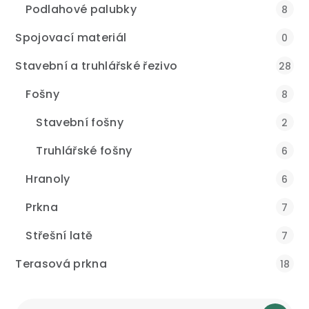
Podlahové palubky
8
Spojovací materiál
0
Stavební a truhlářské řezivo
28
Fošny
8
Stavební fošny
2
Truhlářské fošny
6
Hranoly
6
Prkna
7
Střešní latě
7
Terasová prkna
18