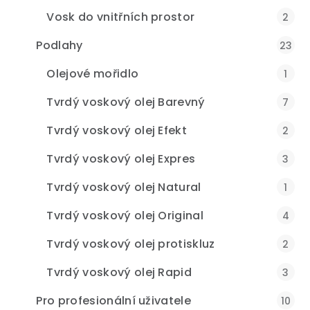
Vosk do vnitřních prostor
2
Podlahy
23
Olejové mořidlo
1
Tvrdý voskový olej Barevný
7
Tvrdý voskový olej Efekt
2
Tvrdý voskový olej Expres
3
Tvrdý voskový olej Natural
1
Tvrdý voskový olej Original
4
Tvrdý voskový olej protiskluz
2
Tvrdý voskový olej Rapid
3
Pro profesionální uživatele
10