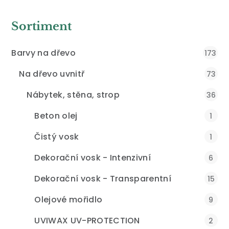
Sortiment
Barvy na dřevo
173
Na dřevo uvnitř
73
Nábytek, stěna, strop
36
Beton olej
1
Čistý vosk
1
Dekorační vosk - Intenzivní
6
Dekorační vosk - Transparentní
15
Olejové mořidlo
9
UVIWAX UV-PROTECTION
2