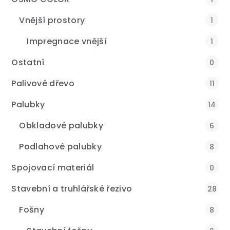
Vnější prostory
1
Impregnace vnější
1
Ostatní
0
Palivové dřevo
11
Palubky
14
Obkladové palubky
6
Podlahové palubky
8
Spojovací materiál
0
Stavební a truhlářské řezivo
28
Fošny
8