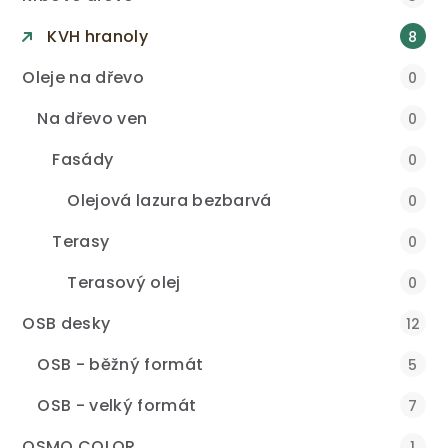
KVH hranoly
8
Oleje na dřevo
0
Na dřevo ven
0
Fasády
0
Olejová lazura bezbarvá
0
Terasy
0
Terasový olej
0
OSB desky
12
OSB - běžný formát
5
OSB - velký formát
7
OSMO COLOR
1