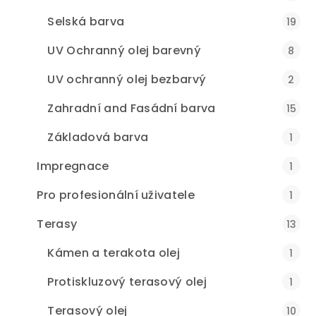
Selská barva
19
UV Ochranný olej barevný
8
UV ochranný olej bezbarvý
2
Zahradní and Fasádní barva
15
Základová barva
1
Impregnace
1
Pro profesionální uživatele
1
Terasy
13
Kámen a terakota olej
1
Protiskluzový terasový olej
1
Terasový olej
10