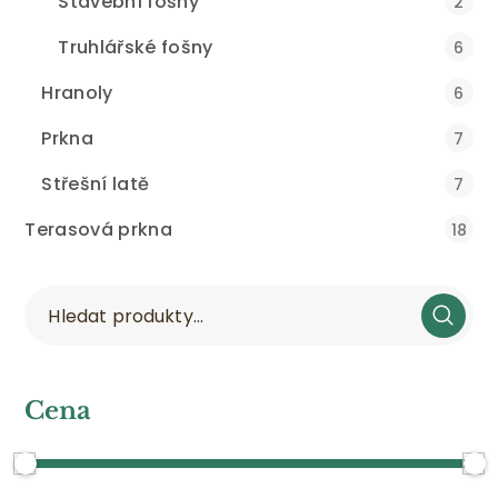
Stavební fošny
2
Truhlářské fošny
6
Hranoly
6
Prkna
7
Střešní latě
7
Terasová prkna
18
Cena