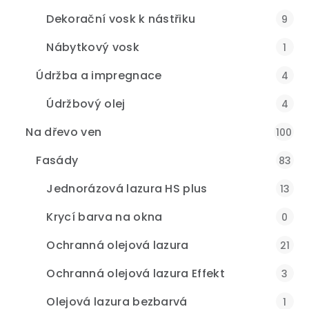
Dekorační vosk k nástřiku
9
Nábytkový vosk
1
Údržba a impregnace
4
Údržbový olej
4
Na dřevo ven
100
Fasády
83
Jednorázová lazura HS plus
13
Krycí barva na okna
0
Ochranná olejová lazura
21
Ochranná olejová lazura Effekt
3
Olejová lazura bezbarvá
1