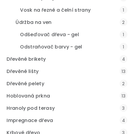
Vosk na řezné a čelní strany
1
Údržba na ven
2
Odšeďovač dřeva - gel
1
Odstraňovač barvy - gel
1
Dřevěné brikety
4
Dřevěné lišty
13
Dřevěné pelety
2
Hoblovaná prkna
13
Hranoly pod terasy
3
Impregnace dřeva
4
Krbové dřevo
3