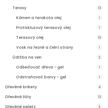
Terasy
13
Kámen a terakota olej
1
Protiskluzový terasový olej
1
Terasový olej
10
Vosk na řezné a čelní strany
1
Údržba na ven
2
Odšeďovač dřeva - gel
1
Odstraňovač barvy - gel
1
Dřevěné brikety
4
Dřevěné lišty
13
Dřevěné pelety
2