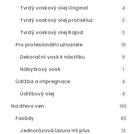
Tvrdý voskový olej Original
4
Tvrdý voskový olej protiskluz
2
Tvrdý voskový olej Rapid
3
Pro profesionální uživatele
10
Dekorační vosk k nástřiku
9
Nábytkový vosk
1
Údržba a impregnace
4
Údržbový olej
4
Na dřevo ven
100
Fasády
83
Jednorázová lazura HS plus
13