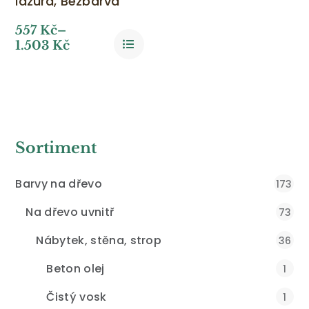
lazura, Bezbarvá
557
Kč
–
1.503
Kč
Sortiment
Barvy na dřevo
173
Na dřevo uvnitř
73
Nábytek, stěna, strop
36
Beton olej
1
Čistý vosk
1