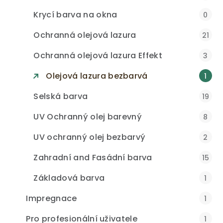
Krycí barva na okna
0
Ochranná olejová lazura
21
Ochranná olejová lazura Effekt
3
Olejová lazura bezbarvá
1
Selská barva
19
UV Ochranný olej barevný
8
UV ochranný olej bezbarvý
2
Zahradní and Fasádní barva
15
Základová barva
1
Impregnace
1
Pro profesionální uživatele
1