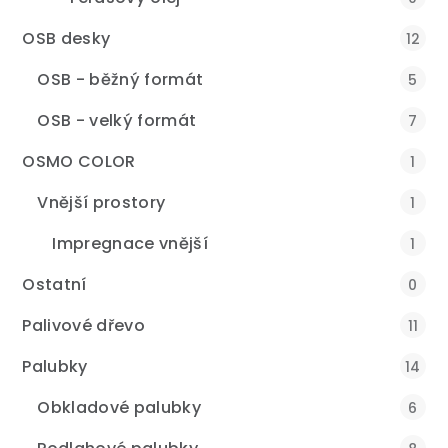
OSB desky
12
OSB - běžný formát
5
OSB - velký formát
7
OSMO COLOR
1
Vnější prostory
1
Impregnace vnější
1
Ostatní
0
Palivové dřevo
11
Palubky
14
Obkladové palubky
6