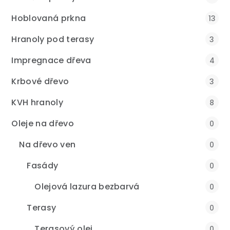
Hoblovaná prkna
13
Hranoly pod terasy
3
Impregnace dřeva
4
Krbové dřevo
3
KVH hranoly
8
Oleje na dřevo
0
Na dřevo ven
0
Fasády
0
Olejová lazura bezbarvá
0
Terasy
0
Terasový olej
0