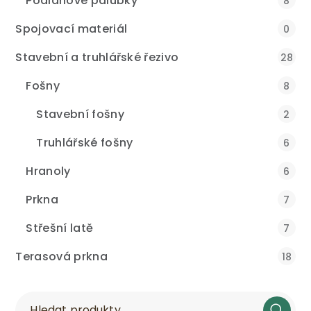
Podlahové palubky
8
Spojovací materiál
0
Stavební a truhlářské řezivo
28
Fošny
8
Stavební fošny
2
Truhlářské fošny
6
Hranoly
6
Prkna
7
Střešní latě
7
Terasová prkna
18