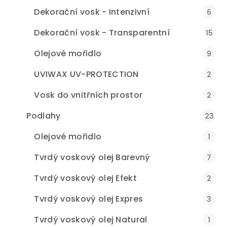
Dekorační vosk - Intenzivní
6
Dekorační vosk - Transparentní
15
Olejové mořidlo
9
UVIWAX UV-PROTECTION
2
Vosk do vnitřních prostor
2
Podlahy
23
Olejové mořidlo
1
Tvrdý voskový olej Barevný
7
Tvrdý voskový olej Efekt
2
Tvrdý voskový olej Expres
3
Tvrdý voskový olej Natural
1