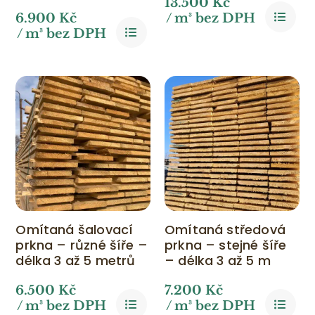
13.500
Kč
6.900
Kč
/ m³ bez DPH
/ m³ bez DPH
Omítaná šalovací
Omítaná středová
prkna – různé šíře –
prkna – stejné šíře
délka 3 až 5 metrů
– délka 3 až 5 m
6.500
Kč
7.200
Kč
/ m³ bez DPH
/ m³ bez DPH