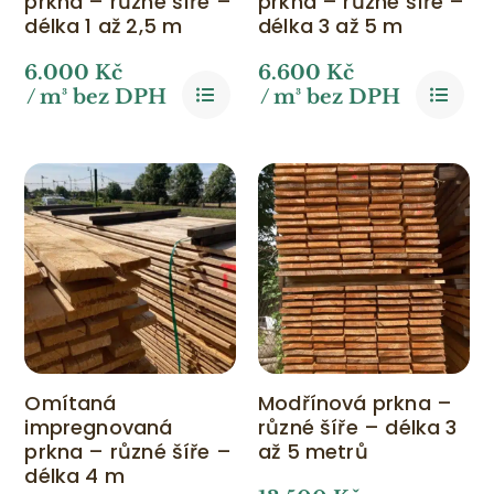
prkna – různé šíře –
prkna – různé šíře –
délka 1 až 2,5 m
délka 3 až 5 m
6.000
Kč
6.600
Kč
/ m³ bez DPH
/ m³ bez DPH
Omítaná
Modřínová prkna –
impregnovaná
různé šíře – délka 3
prkna – různé šíře –
až 5 metrů
délka 4 m