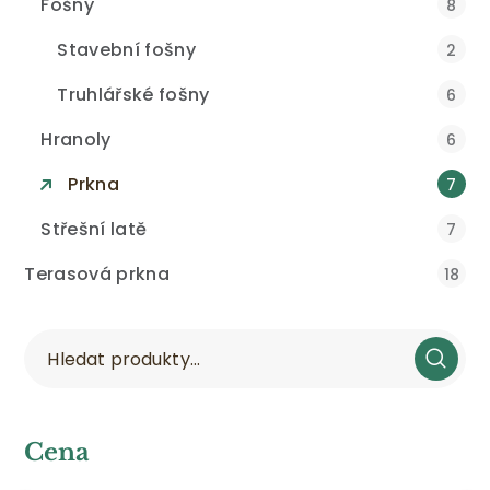
Fošny
8
Stavební fošny
2
Truhlářské fošny
6
Hranoly
6
Prkna
7
Střešní latě
7
Terasová prkna
18
Cena