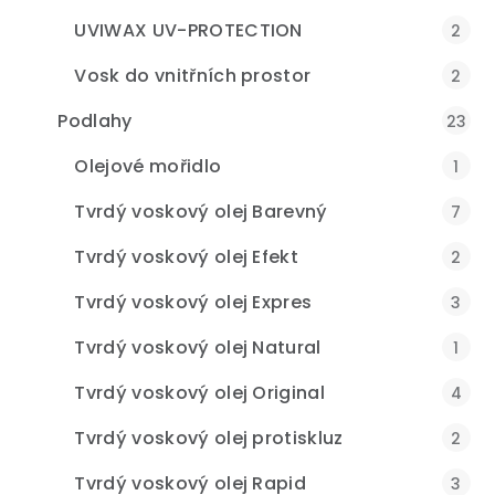
UVIWAX UV-PROTECTION
2
Vosk do vnitřních prostor
2
Podlahy
23
Olejové mořidlo
1
Tvrdý voskový olej Barevný
7
Tvrdý voskový olej Efekt
2
Tvrdý voskový olej Expres
3
Tvrdý voskový olej Natural
1
Tvrdý voskový olej Original
4
Tvrdý voskový olej protiskluz
2
Tvrdý voskový olej Rapid
3