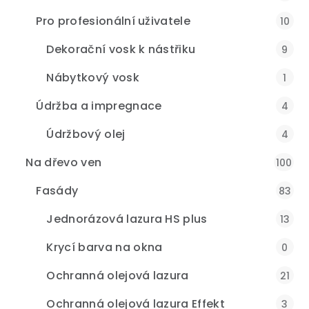
Pro profesionální uživatele
10
Dekorační vosk k nástřiku
9
Nábytkový vosk
1
Údržba a impregnace
4
Údržbový olej
4
Na dřevo ven
100
Fasády
83
Jednorázová lazura HS plus
13
Krycí barva na okna
0
Ochranná olejová lazura
21
Ochranná olejová lazura Effekt
3