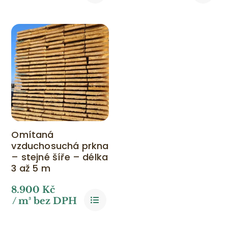
Omítaná
vzduchosuchá prkna
– stejné šíře – délka
3 až 5 m
8.900
Kč
/ m³ bez DPH