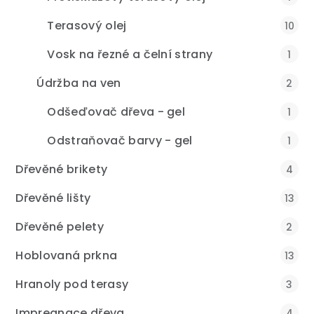
Terasový olej
10
Vosk na řezné a čelní strany
1
Údržba na ven
2
Odšeďovač dřeva - gel
1
Odstraňovač barvy - gel
1
Dřevěné brikety
4
Dřevěné lišty
13
Dřevěné pelety
2
Hoblovaná prkna
13
Hranoly pod terasy
3
Impregnace dřeva
4