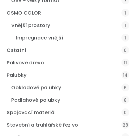
OSB - velký formát
7
OSMO COLOR
1
Vnější prostory
1
Impregnace vnější
1
Ostatní
0
Palivové dřevo
11
Palubky
14
Obkladové palubky
6
Podlahové palubky
8
Spojovací materiál
0
Stavební a truhlářské řezivo
28