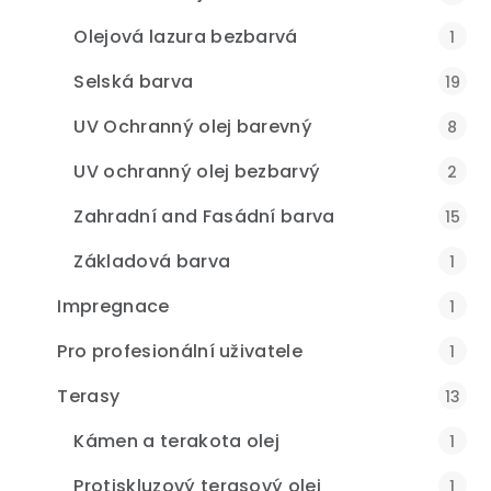
Olejová lazura bezbarvá
1
Selská barva
19
UV Ochranný olej barevný
8
UV ochranný olej bezbarvý
2
Zahradní and Fasádní barva
15
Základová barva
1
Impregnace
1
Pro profesionální uživatele
1
Terasy
13
Kámen a terakota olej
1
Protiskluzový terasový olej
1