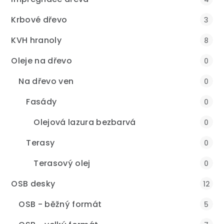
Krbové dřevo
3
KVH hranoly
8
Oleje na dřevo
0
Na dřevo ven
0
Fasády
0
Olejová lazura bezbarvá
0
Terasy
0
Terasový olej
0
OSB desky
12
OSB - běžný formát
5